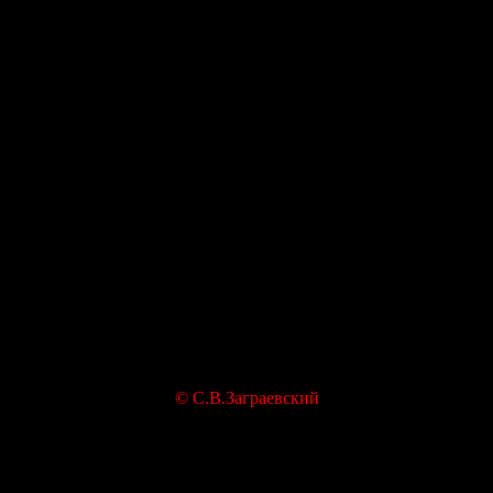
©
С.В.Заграевский