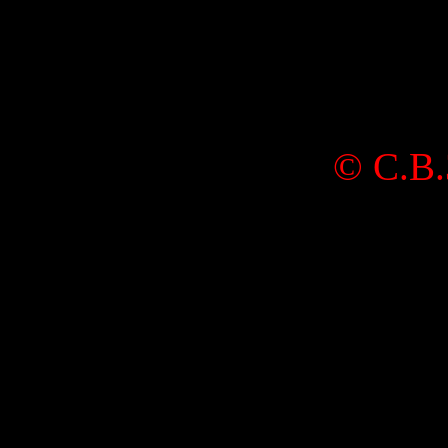
©
С.В.