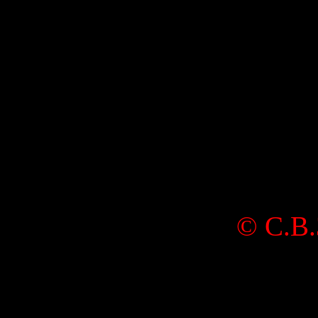
©
С.В.