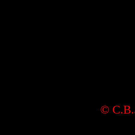
©
С.В.