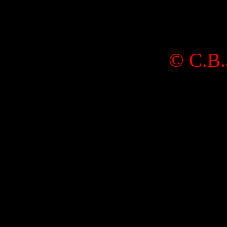
©
С.В.