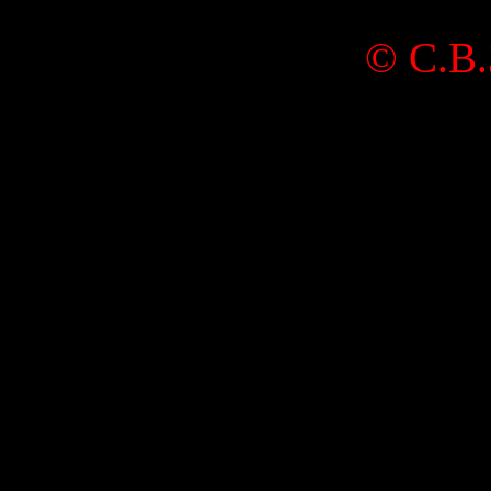
©
С.В.