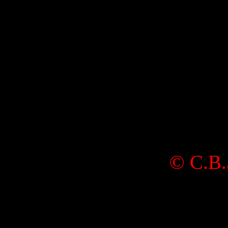
© С.В.