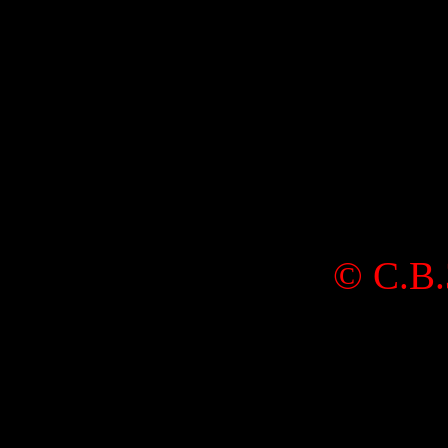
©
С.В.