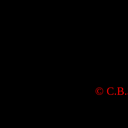
©
С.В.