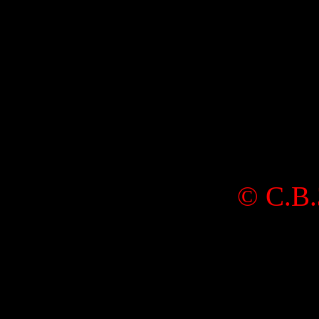
©
С.В.