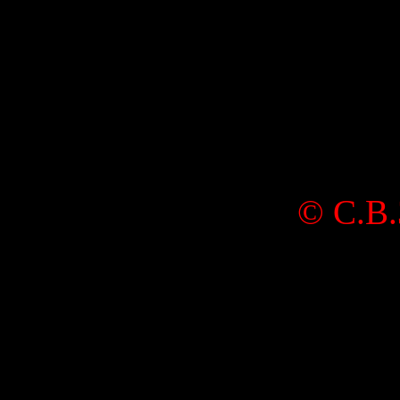
©
С.В.