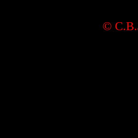
© С.В.