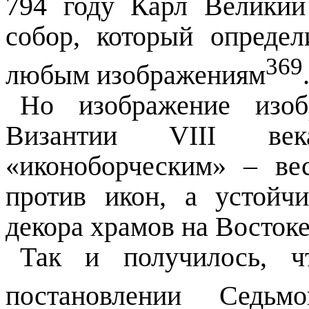
794 году Карл Великий
собор, который опреде
369
любым изображениям
Но изображение изо
Византии VIII век
«иконоборческим» – ве
против икон, а устойч
декора храмов на Востоке
Так и получилось, чт
постановлении
С
едьм