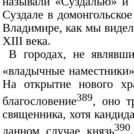
называли «Суздалью» и 
Суздале в домонгольское
Владимире, как мы видели
XIII века.
В городах, не являвш
«владычные наместники»
На открытие нового хр
389
благословение
, оно т
священника, хотя кандида
390
данном случае князь