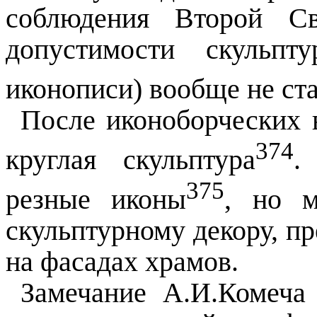
соблюдения
В
торой С
допустимости скульпт
иконописи) вообще не ст
После иконоборческих 
374
круглая
скульптура
.
375
резные иконы
, но 
скульптурному декору, п
на фасадах храмов.
Замечание А.И.Комеча