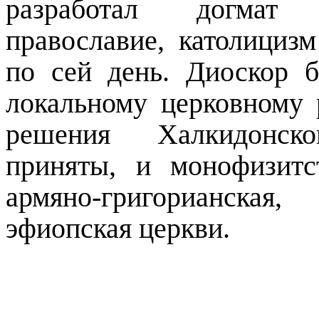
разработал догмат 
православие, католициз
по сей день. Диоскор 
локальному церковному 
решения Халкидонско
приняты, и монофизит
армяно-григорианская
эфиопская церкви.