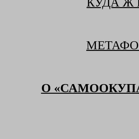
КУДА Ж
МЕТАФО
О «САМООКУП